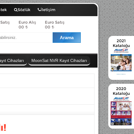
stek
Sözlük
İletişim
 Satış
Euro Alış
Euro Satış
00
00
2021
Kataloğu
ıt Cihazları
MoonSat NVR Kayıt Cihazları
2020
Kataloğu