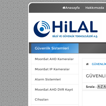
Menü
Anasayfa
Hakkımızda
Güvenlik Sistemleri
MoonSat AHD Kameralar
GÜVENLİK 
MoonSat IP Kameralar
GÜVENLİK
Alarm Sistemleri
Sırala :
MoonSat AHD DVR Kayıt
Cihazları