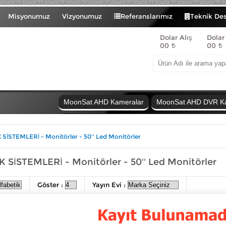
Misyonumuz
Vizyonumuz
Referanslarımız
Teknik De
Dolar Alış
Dolar
00
00
MoonSat AHD Kameralar
MoonSat AHD DVR Kay
SİSTEMLERİ - Monitörler - 50'' Led Monitörler
 SİSTEMLERİ - Monitörler - 50'' Led Monitörler
Göster :
Yayın Evi :