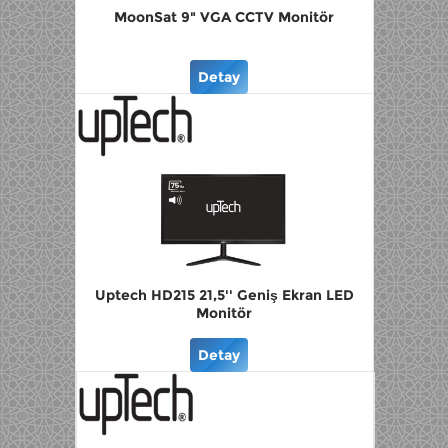
MoonSat 9" VGA CCTV Monitör
Detay
Uptech HD215 21,5'' Geniş Ekran LED
Monitör
Detay