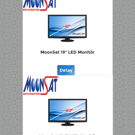
MoonSat 19” LED Monitör
Detay