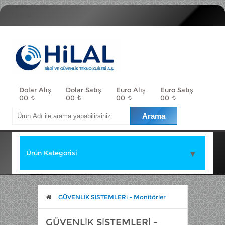
Menü
Dolar Alış
Dolar Satış
Euro Alış
Euro Satış
00
00
00
00
Ürün Kategorisi
▼
▼
GÜVENLİK SİSTEMLERİ - Monitörler
GÜVENLİK SİSTEMLERİ -
▼