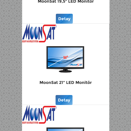
MoonSat 19,5” LED Monitör
Detay
MoonSat 21” LED Monitör
Detay