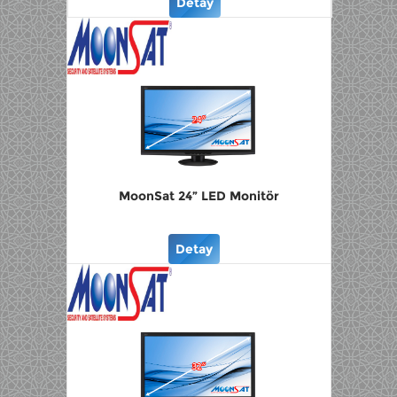
Detay
MoonSat 24” LED Monitör
Detay