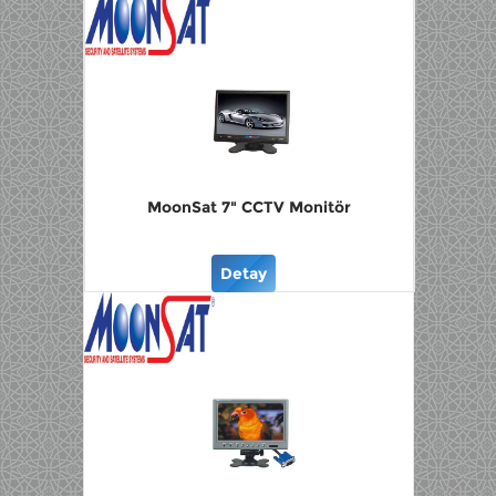
MoonSat 7" CCTV Monitör
Detay