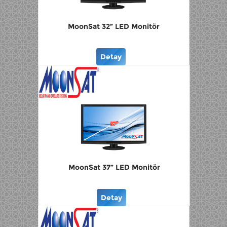
MoonSat 32” LED Monitör
Detay
MoonSat 37” LED Monitör
Detay