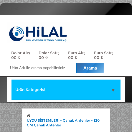
Menü
Dolar Alış
Dolar Satış
Euro Alış
Euro Satış
00
00
00
00
Ürün Kategorisi
▼
▼
UYDU SİSTEMLERİ - Çanak Antenler - 120
CM Çanak Antenler
▼