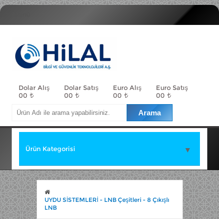
Menü
Dolar Alış
Dolar Satış
Euro Alış
Euro Satış
00
00
00
00
Ürün Kategorisi
▼
▼
UYDU SİSTEMLERİ - LNB Çeşitleri - 8 Çıkışlı
LNB
▼